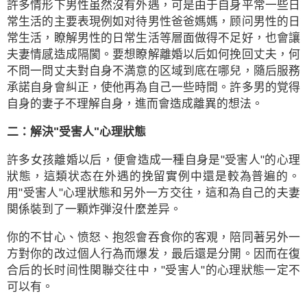
許多情形下男性虽然沒有外遇，可是由于自身平常一些日
常生活的主要表現例如对待男性爸爸媽媽，顾问男性的日
常生活，瞭解男性的日常生活等層面做得不足好，也會讓
夫妻情感造成隔閡。要想瞭解離婚以后如何挽回丈夫，何
不問一問丈夫對自身不満意的区域到底在哪兒，隨后服務
承諾自身會糾正，使他再為自己一些時間。許多男的覚得
自身的妻子不理解自身，進而會造成離異的想法。
二：解決"受害人"心理狀態
許多女孩離婚以后，便會造成一種自身是"受害人"的心理
狀態，這類状态在外遇的挽留實例中還是較為普遍的。
用"受害人"心理狀態和另外一方交往，這和為自己的夫妻
関係裝到了一顆炸弾沒什麼差异。
你的不甘心、愤怒、抱怨會吞食你的客覌，陪同著另外一
方對你的改过個人行為而爆发，最后還是分開。因而在復
合后的长时间性関聯交往中，"受害人"的心理狀態一定不
可以有。