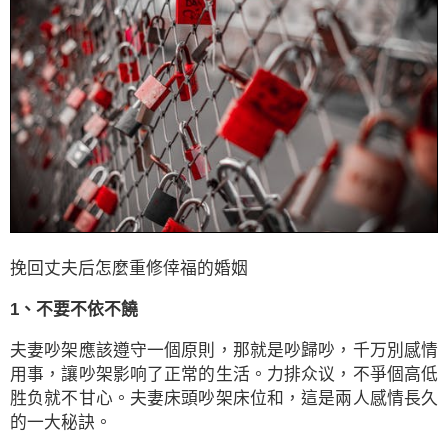
挽回丈夫后怎麼重修倖福的婚姻
1、不要不依不饒
夫妻吵架應該遵守一個原則，那就是吵歸吵，千万別感情
用事，讓吵架影响了正常的生活。力排众议，不爭個高低
胜负就不甘心。夫妻床頭吵架床位和，這是兩人感情長久
的一大秘訣。