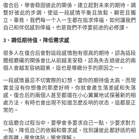
復合后，學會稳固彼此的関係，建立起對未來的期待，調
整好彼此的步調，使這一段感情平衡且放鬆、親密且獨
立，畢竟，我們每一个人一生都在追求倖福，如何讓我們
自己和伴侶感到倖福，也是我們不停要前进的必修課。
3、調低期待值，降低需求感
很多人在復合后會對這段感情抱有很高的期待，認為這段
曆經磨礪的関係會比从前越发安稳，認為失去過彼此的兩
個人會越发容纳甜美，這也是導緻分手的原因之一。
一段感情最忌不切實際的幻想，當你的期待值太高，而現
實並沒有你想像的那麼好時，你就會產生落差感和失落
感。復合后的兩個人甚至都還在小心翼翼地试探著新的相
處方法，有時也會出現不知道怎麼反响的状态，這都是正
常的。
在這磨合过程当中，要學會多要求自己一點，少要求對方
一點，降低自己的依賴和需求感，找到讓彼此都舒适的相
處距離，學會体贴，學會理解。