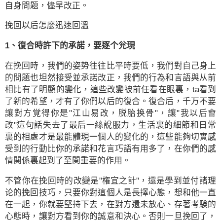
自身問題，儘早改正。
挽回以后怎麼迅速回溫
1、復合時許下的承諾，要逐个兊現
在挽回時，我們的姿势往往比平時要低，我們對自己身上
的問題也坦然接受並承諾改正，我們的行為和言語與从前
相比有了明顯的變化，這些改變被前任看在眼裏，ta看到
了新的希望，才有了你們以后的復合。復合后，千万不要
讓對方覚得你是"江山易改，脱胎换骨"，讓"我以后會
改"這句話失去了最后一絲說服力，生活裏的細節和日常
裏的相處才是最能體現一個人的變化的，這些能夠切實感
受到的行動比你的承諾和花言巧語有用多了，在你們的感
情関係裏起到了至関重要的作用。
不管你在挽回時的改變是"権宜之計"，還是學到並付諸理
论的挽回技巧，只要你對這個人是長擇心態，想和他一直
在一起，你就要堅持下去，在對方還未放心、存著考験的
心態時，讓對方看到你的誠意和決心。否則一旦挽回了，