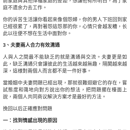
前家庭與其他倖福家庭的差距，想讓他有所明白，為了家
庭不遗余力去工作。
你的诉苦生活讓你看起來像個怨婦，你的男人下班回到家
已經很累了，再對著怨這怨那的你，心情只會越发糟，长
此以往便不想在生活中面對你。
3、夫妻兩人合力有效溝通
人與人之間最不能缺乏的就是溝通與交流。夫妻更是如
此，缺乏溝通只會讓彼此的生活越來越無趣，隔閡越來越
深，這様對兩個人而言都不是一件好事。
當婚姻中夫妻問題已經出現，那就很難迴避它的存在，嘗
試態度和蔼地向對方說出你的想法，把問題擺在檯面上
說，兩個人共同商议解決方案才是最好的方法。
挽回以后正確應對問題
一：找到情感出現的原因