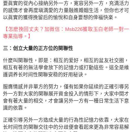
要眞實的從內心接納另外一方，寛容另外一方，充満活力
的感情才會再度塡満愛的力量融進婚姻生活，但你也才可
以眞實的獲得挽留后的愉悅和自身要想的倖福快楽。
【怎麽挽回丈夫？加微信：Msb226獲取玉白老師一對一
專業指導。】
三：创立大量的正方位的関聯性
什麼叫関聯性，即是：相互的爱好，相互的盆友社交圈，
相互有著的無法學會放下的記憶力或打動這些。這全是維
護调养长时间性関聯安稳的好用秘诀。
服膺情感并非單方的努力，僅有如果你延续的正確引導另
外一方對大家的関聯展开資金投入的情形下，大家中間才
會有著大量的相交，才會讓另外一方有一種日常生活下意
識的依靠。
正確引導另外一方造成大量的行為性記憶力依靠，大家在
长时间性的関聯交往中的分歧便會看起來更為非常容易解