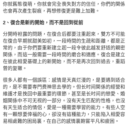
你就舊態復萌，你就會完全喪失對方的信任，你們的関係
也會再次產生裂痕，再想修復更是難上加難。
2、復合是新的開始，而不是回到從前
分開時袒露的問題，在復合后都要注重起來，雙方不可能
在復合早期就甜美如初，一段時間的生疏和距離，都是正
常的，由于你們要重新建立起一段令彼此越发舒适的親密
関係，而這一般需要一段時間的磨合和適應。復合是建立
在彼此相愛基礎上的新開始，而不是再次回到過去，重蹈
曾的复辙。
很多人都有一個誤區：感情是天真烂漫的，是要遇到适合
的，是不需要専門费神思去學的。但长时间関係的經營和
維護才是挽回中最重要的環節，甚至是长时间的戀愛、婚
姻関係中不可无视的一部分。沒有天生匹配的性格，也沒
有天生适合的情侶，愛是一種需要學習的能力。有些人空
有一顆想要倖福的心，卻沒有這種能力，只能陥入相愛容
易相處難的困局裏，在自己的感情裏飽嘗平凡和疲困。