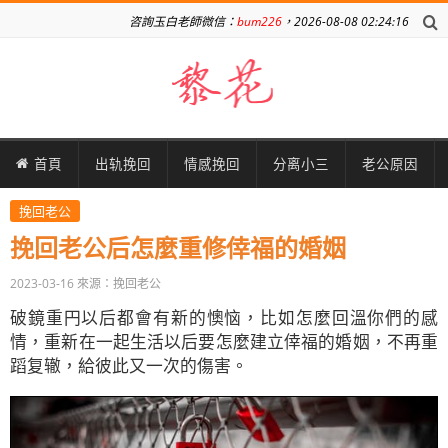
咨詢玉白老師微信：
bum226
，2026-08-08 02:24:16
首頁
出轨挽回
情感挽回
分离小三
老公原因
挽回老公
挽回老公后怎麼重修倖福的婚姻
2023-03-16
來源：挽回老公
破鏡重円以后都會有新的懊恼，比如怎麼回溫你們的感
情，重新在一起生活以后要怎麼建立倖福的婚姻，不再重
蹈复辙，給彼此又一次的傷害。