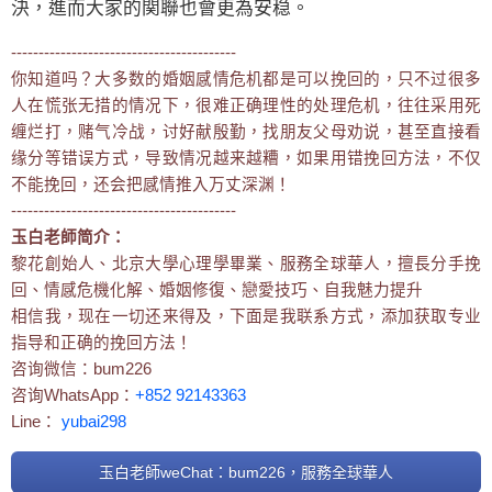
決，進而大家的関聯也會更為安稳。
-----------------------------------------
你知道吗？大多数的婚姻感情危机都是可以挽回的，只不过很多
人在慌张无措的情况下，很难正确理性的处理危机，往往采用死
缠烂打，赌气冷战，讨好献殷勤，找朋友父母劝说，甚至直接看
缘分等错误方式，导致情况越来越糟，如果用错挽回方法，不仅
不能挽回，还会把感情推入万丈深渊！
-----------------------------------------
玉白老師简介：
黎花創始人、北京大學心理學畢業、服務全球華人，擅長分手挽
回、情感危機化解、婚姻修復、戀愛技巧、自我魅力提升
相信我，现在一切还来得及，下面是我联系方式，添加获取专业
指导和正确的挽回方法！
咨询微信：bum226
咨询WhatsApp：
+852 92143363
Line：
yubai298
玉白老師weChat：bum226，服務全球華人