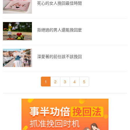
死心的女人挽回最佳時間
拒絕過的男人還能挽回麼
深愛著的前任該不該挽回
1
2
3
4
5