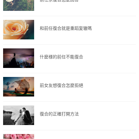
和前任復合就是重蹈复辙嗎
什麼様的前任不能復合
前女友想復合怎麼拒絕
復合的正確打開方法