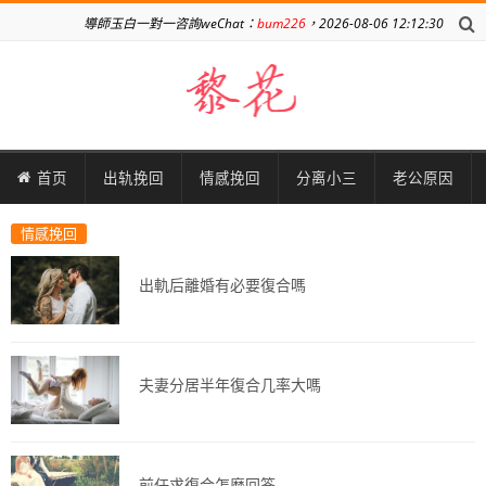
導師玉白一對一咨詢weChat：
bum226
，2026-08-06 12:12:30
首页
出轨挽回
情感挽回
分离小三
老公原因
情感挽回
出軌后離婚有必要復合嗎
夫妻分居半年復合几率大嗎
前任求復合怎麼回答