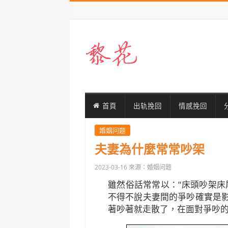
首頁
出轨挽回
情感挽回
婚姻问题
夫妻為什麼常常吵架
2023-03-16
來源：婚姻问题
雖然俗話常常以："床頭吵架床
不得不說夫妻間的爭吵確實是
著吵著就走散了，在面對爭吵