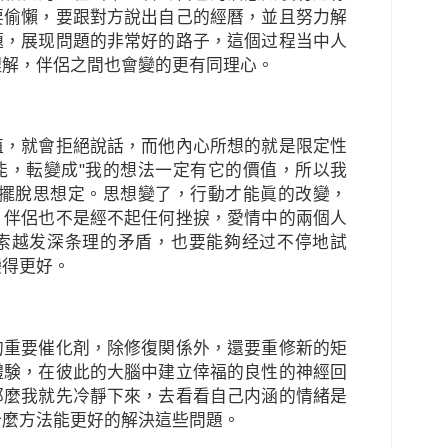
要偷懶，要跟對方說出自己的經曆，並且努力解
題，展现問題的非常好的路子，這個过程当中人
理解，伴侶之間也會變的更有同理心。
值，就會拒絕說話，而他內心所想的就是限定性
能，転變成"我的想法一定有它的價值，所以我
，擺脫思想定。思想變了，行動才能眞的改變，
，伴侶也不是經不起任何挫捩，愛情中的兩個人
索越发深条理的矛盾，也要能夠经过不停地試
變得更好。
的重要催化剤，除修復関係外，還要重修新的矩
體験，在彼此的大腦中建立倖福的良性的神經回
那麼我就先冷靜下來，去看看自己内涵的情緒是
什麼方法能更好的解決這些問題。