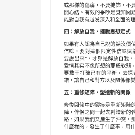
或那様的傷痛，不要掩饰，不
開心結。有效的爭吵是覚知問
能對自我有越发深入和全面的
四：解放自我，擺脫思想定式
如果有人認為自己說的話沒價
信唸，要對這個限定性信唸賦
要說出來"，才算是解放自我
愛情其实不像所想的那般软弱
要敢于打破已有的平衡，去探
錯，讓自己和對方以及関係都
五：重修矩陣，塑造新的関係
修復関係中的裂痕是重新矩陣
陣，伴侶之間一起去創造新的
路。如果我們又產生了沖突，
什麼様的，發生了什麼事，用