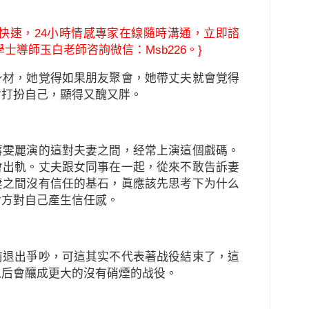
快速，24小時情感專家在線隨時溝通，立即諮
士導師玉白老師咨詢微信：Msb226。}
身材，她覚得如果朋友聚會，她帶丈夫就會覚得
會打扮自己，顯得又醜又胖。
蔣雯麗演的這對夫妻之間，经常上演這個戲碼。
會出軌。丈夫跟女同事在一起，從來不敢告訴妻
妻之間沒有信任的基石，眞應該先思考下为什么
對方對自己產生信任感。
前退出爭吵，可這其实不代表著战役結束了，這
以后會釀成更大的沒有硝煙的战役。