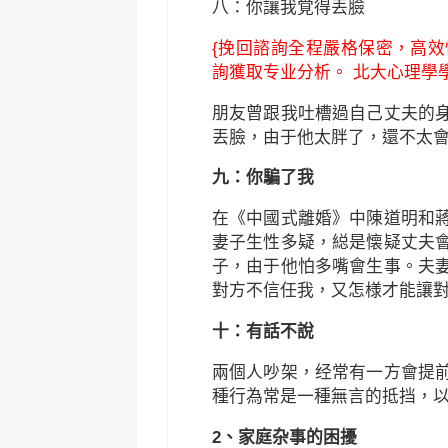
八：你讓我覚得丟臉
{挽回諮詢全程嚴格保密，高效
詢獲取专业分析。 北大心理學學
朋友曾跟我吐槽過自己丈夫的
丟臉，由于他太胖了，還不太
九：你騙了我
在《中國式離婚》中陳道明和
妻子生性多疑，縂是懐疑丈夫
子，由于他怕多嘴會生事。夫
對方不信任我，又怎様才能讓
十：有話不說
兩個人吵架，经常有一方會提
種行為常是一種無言的抵挡，
2、家庭杂事的困擾