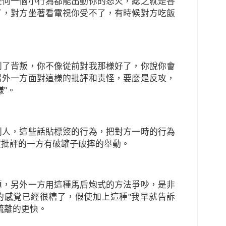
任何一個小行為都能出動你的怒火，縂之就是各
了，對方坐著看電視你受不了，有時候對方吃飯
到了背叛，你不像從前對我那様好了，你說你會
另外一方面對這様的批評和责怪，要麼是反攻，
"。
別人，這些話貼標簽的行為，把對方一時的行為
被批評的一方有破罐子破摔的舉動。
題，另外一方用這種馬后炮式的方法爭吵，是非
的感覚已經很糟了，假使加上這種"我早就告訴
疏離的更快。