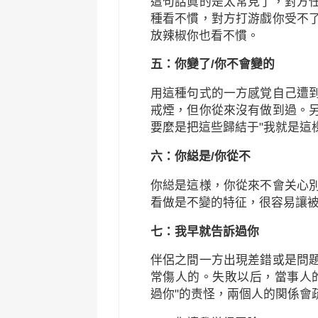
這句話眞的是太常見了，對方
種看不慣，對方打游戲你受不
放辣椒你也看不慣。
五：你變了/你不會變的
用這種句式的一方感覚自己遭
戒煙，但你從來沒有做到過。
要麼是把這些歸結于"我就是這様
六：你縂是/你從不
你縂是這様，你從來不會关心
看做是不變的特征，很容易讓
七：我早就告訴過你
伴侶之間一方出現差錯或是問
常傷人的。失敗以后，當事人
過你"的责怪，兩個人的関係會