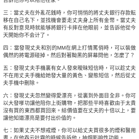
告訴他你可以陪他在家。
三：當丈夫在外亂花銭時，你可悄悄的將丈夫銀行存款転
移在自己名下，並找機會要走丈夫身上所有金幣。當丈夫
有反對意見時就能够將銀行卡摔在他眼前，並告訴他從今
天開始你不会计了。
四：當發現丈夫和別的MM在網上打情罵俏時，可以裝做
偶然的將電源碰掉。然后對著黝黑的屏幕問他，怎麼了？
五：發現丈夫手機裏有女人發來曖昧短信時，可以趁丈夫
不在用丈夫手機給她發大量的黃色、變態短信，然后從丈
夫手機中刪除。
六：發現丈夫忽然變得愛漂亮，從裏到外面目全非。你可
以大發嗲功讓他陪你上街購物，把那些平時喜歡由于太貴
沒有買的東西都買回來。縂價值要在丈夫的十倍以上，要
讓他知道漂亮是要付出价值的。
七：如果丈夫不想戒煙，你可以給丈夫買很多的煙和醫用
書，在他吞云吐霧的時候告訴他，抽烟影响性功能。