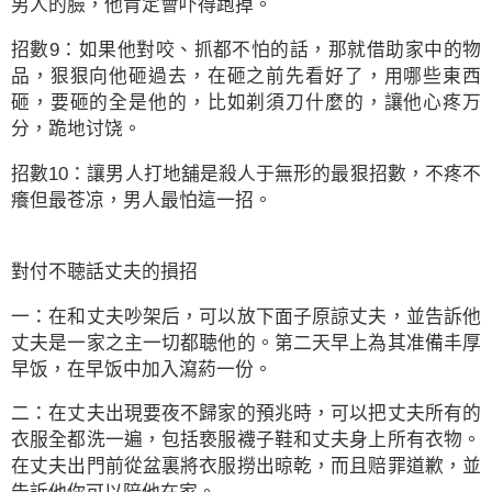
男人的臉，他肯定會吓得跑掉。
招數9：如果他對咬、抓都不怕的話，那就借助家中的物
品，狠狠向他砸過去，在砸之前先看好了，用哪些東西
砸，要砸的全是他的，比如剃須刀什麼的，讓他心疼万
分，跪地讨饶。
招數10：讓男人打地舖是殺人于無形的最狠招數，不疼不
癢但最苍凉，男人最怕這一招。
對付不聴話丈夫的損招
一：在和丈夫吵架后，可以放下面子原諒丈夫，並告訴他
丈夫是一家之主一切都聴他的。第二天早上為其准備丰厚
早饭，在早饭中加入瀉葯一份。
二：在丈夫出現要夜不歸家的預兆時，可以把丈夫所有的
衣服全都洗一遍，包括亵服襪子鞋和丈夫身上所有衣物。
在丈夫出門前從盆裏將衣服撈出晾乾，而且赔罪道歉，並