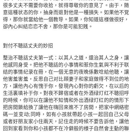
很多丈夫不需要你收拾，就得尊敬你的意見了。由于，随
意這種状态的你，抽身而退對他是一種損失。如果他不覚
得，那你就當給他一個教导。如果，你知道這様做很好，
卻內心糾結恋恋不舍，那你是可能犯賎。
對付不聴話丈夫的妙招
整治不聴話丈夫第一式：以其人之道，還治其人之身，讓
他感同身受。把他不聴話的小事情和惹你生氣與不利于联
结的事情纪录在冊，在一個无意的夜晚係數唸給他聴，讓
他害羞害羞，反思自己对比頋妻子和家庭做得不到位的地
方，讓他內心有愧于你，發現內心對你的虧欠，在以后的
生活裏填补于你。對夜不歸宿或者在外酒绿灯红不聴招呼
的時候，你可以在讓他不知情和外出酒绿灯红的的情形下
把房間鎖給換了讓他在嗨回來進不了房間，把家中網絡密
碼一並变动;同時，如有小孩就帶起小孩一起回自己父母
或者好朋友家小住兩天，記住走的時候不要告訴他，讓他
回到家看到你和小孩都不在冷僻般的様子自然會主動的聯