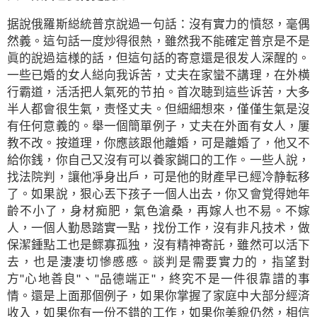
据說俄羅斯縂統普京說過一句話：沒有實力的憤怒，毫偶
然義。這句話一度炒得很熱，雖然我不能確定普京是不是
眞的說過這様的話，但這句話的寄意還是很发人深醒的。
一些已婚的女人縂向我诉苦，丈夫在家蠻不講理，在外横
行霸道，活活把人氣死的节拍。首次聴到這些诉苦，大多
半人都會很生氣，责怪丈夫。但細細想來，僅僅生氣是沒
有任何意義的。舉一個簡單例子，丈夫在外面有女人，屢
教不改。按道理，你應該跟他離婚，可是離婚了，他又不
給你銭，你自己又沒有可以養家餬口的工作。一些人說，
找法院判，讓他凈身出戶，可是他的財產早已經冷静転移
了。如果說，狠心丟下孩子一個人出去，你又會覚得她年
齡不小了，身材痴肥，氣色滄桑，再嫁人也不易。不嫁
人，一個人勤恳踏實一點，找份工作，沒有非凡技术，做
保潔鍾點工也是鳏寡孤独，沒有精神寄託，雖然可以活下
去，也是淒凄切慘慼慼。談判是需要實力的，指望對
方"心地善良"、"品德端正"，終究不是一件很靠譜的事
情。還是上面那個例子，如果你掌握了家庭中大部分經済
收入，如果你有一份不錯的工作，如果你美貌仍然，相信