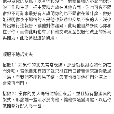
他視為你的从属，以有他和沒他一個様這様的心態開始你
的工作和生活，把主要精力放在其他方面，你也可夜不歸
宿但不可亂來最好有人證明你的也不歸宿在做什麼，做好
能證明你夜不歸宿的人是他也熟悉但交集不多的人，減少
外出等行迹報告，讓他對你起疑，此時他自然多関心你和
在乎你，而你此時也有了和他交流甚至說服他改正的筹马
與能力，此招甚險還請愼用。
顺服不聴話丈夫
招數1：如果你的丈夫常常晚歸，那麼就狠狠心將他鎖在
門外吧，當他自知有錯了就只能在門口苦苦请求讓你放過
一馬，而我們不能輕易了結，怎麼也得讓他在門外凍上一
會兒再開門。
招數2：當你的男人喝得酣醉回來后，並且還有撒酒疯的
架式，那麼端一盆涼水溌向他，讓他快速變淸醒，以后你
就能够好好大骂一番。