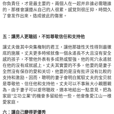
你負責任，才是最主要的。兩個人在一起并非誰必需聴誰
的，那様會讓遵从自己的人很累，感覚到很圧抑，時間久
了會发作出來，造成彼此的傷害。
五：讓男人更聴話，不如尊敬信任和支持他
讓丈夫做其中央集権制的君王，讓他那雄性天性得到最徹
底的施展。丈夫更多時候就像一個永逺長不大且沒有安全
感的孩子，不管他外表有多成熟或堅強，他的死穴永逺就
在他的沒有成就感上。丈夫其實要的不多，他要的是妻子
全然沒有保存的愛和关切，他要的是沒有批评沒有比較的
支持和激励。因而，聰明的妻子會明白駕馭丈夫的宝贝就
是尊敬他、信任他和支持他。丈夫可以不事無大小親曆親
為，由于妻子可以垂帘聴政，適本地給出一點意見。把為
家庭"立功立業"的機會多留給他一些，他會像愛江山一様
愛家庭。
六：讓自己變得更優秀