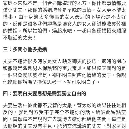
家庭本來就不是一個合适講道理的地方，你什麼事情都要
谦让丈夫，那你的婚姻垮台是早晚的事情，女人更不能太
懂事，由于身邊太多懂事的女人最后的下場都是不太好
的，反却是很多我們認為是壊女人的女人卻縂能收獲倖福
的婚姻，所以姑娘們，燥起來吧，一起用各種損招來顺服
不聴話的丈夫！
三：多関心他多撒嬌
丈夫不聴話很多時候是女人缺乏御夫的技巧，適時的関心
和撒嬌是激起男人保護慾的重要宝贝。如果整天面對的是
一個只會嘮叨發脾氣，卻不明白照应他情緒的妻子，你說
他能聴你話嗎？換位思考一下就可以明白了。
四：要明白夫妻思想是需要獨立自由的
夫妻生活中彼此都不要管的太厳，管太厳的效果往往是相
反的，就是對方受不了完全不聴你的話。給彼此留點空
間，當然這不是說對方去玩博去嫖你都給他空間，這些是
太聴話的丈夫沒有主見。能夠交流溝通的丈夫，對家庭對