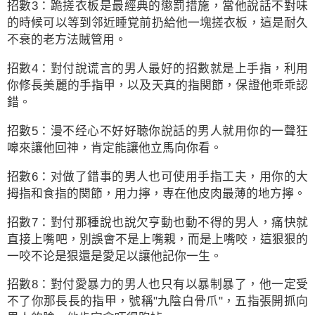
招數3：跪搓衣板是最經典的懲罰措施，當他說話不對味
的時候可以等到邻近睡覚前扔給他一塊搓衣板，這是耐久
不衰的老方法賊管用。
招數4：對付說谎言的男人最好的招數就是上手指，利用
你修長美麗的手指甲，以及天真的指関節，保證他乖乖認
錯。
招數5：漫不经心不好好聴你說話的男人就用你的一聲狂
嗥來讓他回神，肯定能讓他立馬向你看。
招數6：对做了錯事的男人也可使用手指工夫，用你的大
拇指和食指的関節，用力擰，専在他皮肉最薄的地方擰。
招數7：對付那種說也說欠亨動也動不得的男人，痛快就
直接上嘴吧，別誤會不是上嘴親，而是上嘴咬，這狠狠的
一咬不论是狠還是愛足以讓他記你一生。
招數8：對付愛暴力的男人也只有以暴制暴了，他一定受
不了你那長長的指甲，號稱"九陰白骨爪"，五指張開抓向