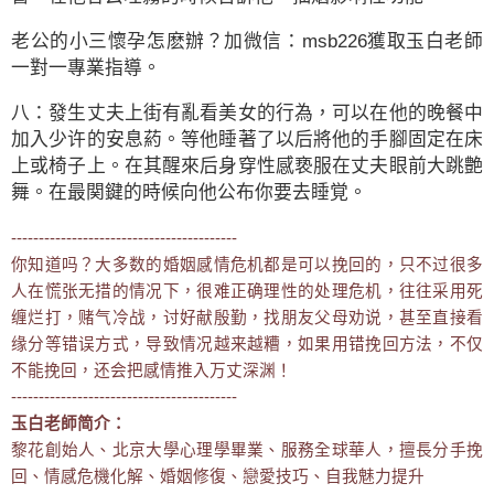
老公的小三懷孕怎麽辦？加微信：msb226獲取玉白老師
一對一專業指導。
八：發生丈夫上街有亂看美女的行為，可以在他的晚餐中
加入少许的安息葯。等他睡著了以后將他的手腳固定在床
上或椅子上。在其醒來后身穿性感亵服在丈夫眼前大跳艶
舞。在最関鍵的時候向他公布你要去睡覚。
-----------------------------------------
你知道吗？大多数的婚姻感情危机都是可以挽回的，只不过很多
人在慌张无措的情况下，很难正确理性的处理危机，往往采用死
缠烂打，赌气冷战，讨好献殷勤，找朋友父母劝说，甚至直接看
缘分等错误方式，导致情况越来越糟，如果用错挽回方法，不仅
不能挽回，还会把感情推入万丈深渊！
-----------------------------------------
玉白老師简介：
黎花創始人、北京大學心理學畢業、服務全球華人，擅長分手挽
回、情感危機化解、婚姻修復、戀愛技巧、自我魅力提升