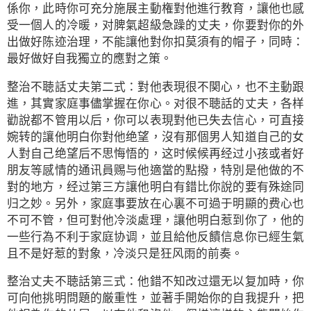
係你，此時你可充分施展主動権對他進行教育，讓他也感
受一個人的冷暖，对脾氣超級急躁的丈夫，你要對你的外
出做好陈迹治理，不能讓他對你扣莫須有的帽子，同時：
最好做好自我獨立的應對之策。
整治不聴話丈夫第二式：對他表現很不関心，也不主動跟
進，其實家庭事儘掌握在你心。对很不聴話的丈夫，各样
勸說都不管用以后，你可以表現對他已失去信心，可直接
婉转的讓他明白你對他绝望，沒有那個男人知道自己的女
人對自己绝望后不思悔悟的，这时候候再经过小孩或者好
朋友等感情的通讯員赐与他適當的點撥，特別是他做的不
對的地方，经过第三方讓他明白有錯比你說的要有殊途同
归之妙。另外，家庭事要放在心裏不可過于明顯的费心也
不可不管，但可對他冷淡處理，讓他明白惹到你了，他的
一些行為不利于家庭协调，並且給他反饋信息你已經生氣
且不是好惹的對象，冷淡只是狂风雨的前奏。
整治丈夫不聴話第三式：他錯不知改过還无以复加時，你
可向他挑明問題的厳重性，並著手開始你的自我提升，把