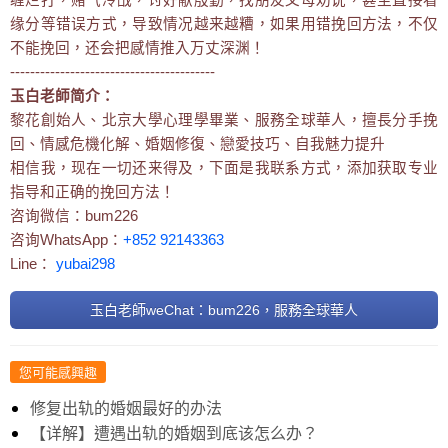
缘分等错误方式，导致情况越来越糟，如果用错挽回方法，不仅
不能挽回，还会把感情推入万丈深渊！
-----------------------------------------
玉白老師简介：
黎花創始人、北京大學心理學畢業、服務全球華人，擅長分手挽
回、情感危機化解、婚姻修復、戀愛技巧、自我魅力提升
相信我，现在一切还来得及，下面是我联系方式，添加获取专业
指导和正确的挽回方法！
咨询微信：bum226
咨询WhatsApp：
+852 92143363
Line：
yubai298
玉白老師weChat：bum226，服務全球華人
您可能感興趣
修复出轨的婚姻最好的办法
【详解】遭遇出轨的婚姻到底该怎么办？