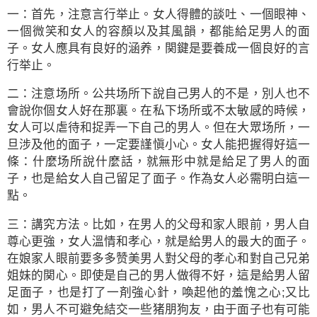
一：首先，注意言行举止。女人得體的談吐、一個眼神、
一個微笑和女人的容顏以及其風韻，都能給足男人的面
子。女人應具有良好的涵养，関鍵是要養成一個良好的言
行举止。
二：注意场所。公共场所下說自己男人的不是，別人也不
會說你個女人好在那裏。在私下场所或不太敏感的時候，
女人可以虐待和捉弄一下自己的男人。但在大眾场所，一
旦涉及他的面子，一定要謹愼小心。女人能把握得好這一
條：什麼场所說什麼話，就無形中就是給足了男人的面
子，也是給女人自己留足了面子。作為女人必需明白這一
點。
三：講究方法。比如，在男人的父母和家人眼前，男人自
尊心更強，女人溫情和孝心，就是給男人的最大的面子。
在娘家人眼前要多多赞美男人對父母的孝心和對自己兄弟
姐妹的関心。即使是自己的男人做得不好，這是給男人留
足面子，也是打了一剤強心針，喚起他的羞愧之心;又比
如，男人不可避免結交一些猪朋狗友，由于面子也有可能