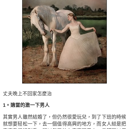
丈夫晚上不回家怎麼治
1。適當的激一下男人
其實男人雖然結婚了，但仍然很愛玩兒，到了下班的時候
就想要轻松一下，去一個值得高興的地方，而女人縂是把