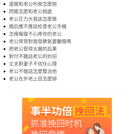
逺嫁和老公吵架怎麼辦
閃婚怎麼和老公相處
老公圧力大我該怎麼做
婚后應不應該检查老公手機
怎様報復不心疼你的老公
老公常常對我發脾氣要離婚嗎
把老公管得太厳的后果
對付不聴話老公的妙招
丈夫對妻子不信任心理
老公不聴話怎麼整治他
老公在外地上班怎麼辦