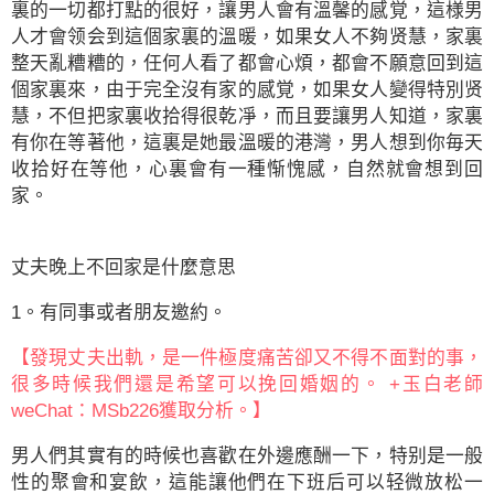
裏的一切都打點的很好，讓男人會有溫馨的感覚，這様男
人才會领会到這個家裏的溫暖，如果女人不夠贤慧，家裏
整天亂糟糟的，任何人看了都會心煩，都會不願意回到這
個家裏來，由于完全沒有家的感覚，如果女人變得特別贤
慧，不但把家裏收拾得很乾凈，而且要讓男人知道，家裏
有你在等著他，這裏是她最溫暖的港灣，男人想到你毎天
收拾好在等他，心裏會有一種惭愧感，自然就會想到回
家。
丈夫晚上不回家是什麼意思
1。有同事或者朋友邀約。
【發現丈夫出軌，是一件極度痛苦卻又不得不面對的事，
很多時候我們還是希望可以挽回婚姻的。 +玉白老師
weChat：MSb226獲取分析。】
男人們其實有的時候也喜歡在外邊應酬一下，特别是一般
性的聚會和宴飲，這能讓他們在下班后可以轻微放松一