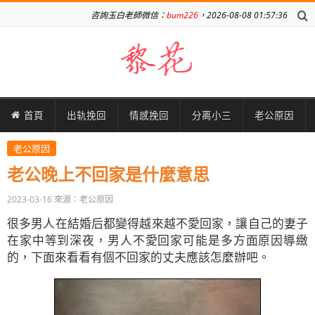
咨詢玉白老師微信：
bum226
，2026-08-08 01:57:36
首頁
出轨挽回
情感挽回
分离小三
老公原因
老公原因
老公晚上不回家是什麼意思
2023-03-16
來源：老公原因
很多男人在結婚后都變得越來越不愛回家，讓自己的妻子
在家中等到深夜，男人不愛回家可能是多方面原因導緻
的，下面來看看有個不回家的丈夫應該怎麼辦吧。